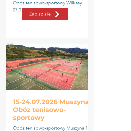
Obóz tenisowo-sportowy Wilkasy
27.06-04.07.2026
Zapisz się
15-24.07.2026 Muszyna
Obóz tenisowo-
sportowy
Obóz tenisowo-sportowy Muszyna 15-