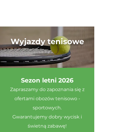
Wyjazdy tenisowe
Sezon letni 2026
Zapraszamy do zapoznania się z
ofertami obozów tenisowo -
sportowych.
Gwarantujemy dobry wycisk i
świetną zabawę!