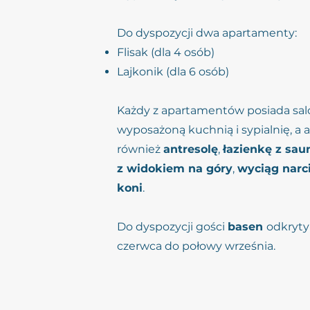
Do dyspozycji dwa apartamenty:
Flisak (dla 4 osób)
Lajkonik (dla 6 osób)
Każdy z apartamentów posiada sal
wyposażoną kuchnią i sypialnię, a
również
antresolę
,
łazienkę z sau
z widokiem na góry
,
wyciąg narc
koni
.
Do dyspozycji gości
basen
odkryty
czerwca do połowy września.