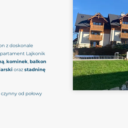
on z doskonale
 apartament Lajkonik
ną
,
kominek
,
balkon
iarski
oraz
stadninę
 czynny od połowy