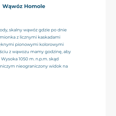
Wąwóz Homole
ody, skalny wąwóz gdzie po dnie
amionka z licznymi kaskadami
ęknymi pionowymi kolorowymi
jściu z wąwozu mamy godzinę, aby
t Wysoka 1050 m. n.p.m. skąd
ę niczym nieograniczony widok na