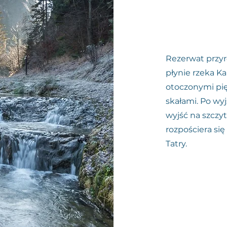
Rezerwat przyr
płynie rzeka K
otoczonymi pi
skałami. Po wy
wyjść na szczy
rozpościera si
Tatry.