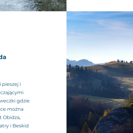
da
pieszej i
aczającymi
ławeczki gdzie
ówce można
t Obidza,
atry i Beskid