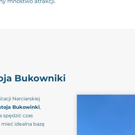
my mnóstwo atrakcji.
oja Bukowniki
acji Narciarskiej
toja Bukowinki
,
 spędzić czas
mieć idealna bazę