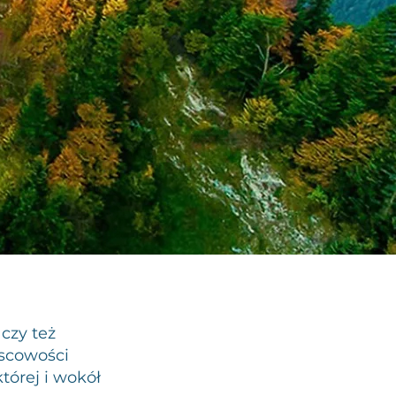
czy też
scowości
tórej i wokół