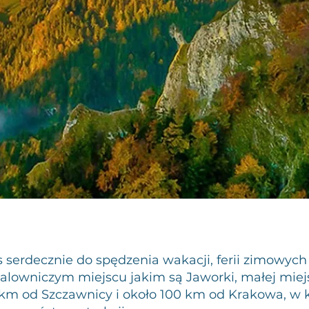
serdecznie do spędzenia wakacji, ferii zimowych 
owniczym miejscu jakim są Jaworki, małej miej
km od Szczawnicy i około 100 km od Krakowa, w k