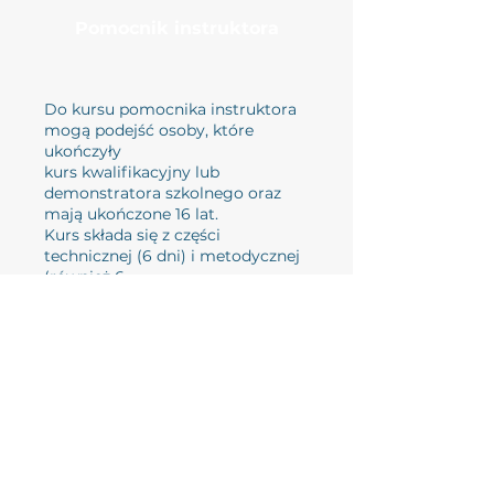
Pomocnik instruktora
Do kursu pomocnika instruktora
mogą podejść osoby, które
ukończyły
kurs kwalifikacyjny lub
demonstratora szkolnego oraz
mają ukończone 16 lat.
Kurs składa się z części
technicznej (6 dni) i metodycznej
(również 6
dni). Do części metodycznej
można przystąpić mając
ukończone 17 lat.
Od sezonu 2025/26 w części
metodycznej kursu zamiast
slalomu będzie
gigant na mniejszych
odległościach między bramkami.
Po ukończonym kursie
Pomocnika Instruktora