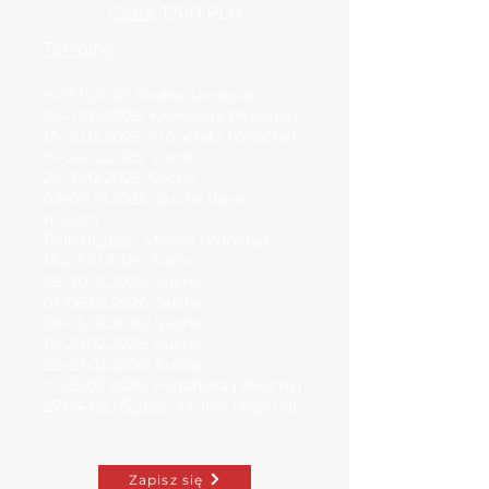
Cena
: 1200 PLN
Terminy
:
9–15.11.2025: Stubai (Austria)
06–13.12.2025: Kronplatz (Włochy)
13–20.12.2025: Kronplatz (Włochy)
19–24.12.2025: Suche
26–31.12.2025: Suche
03–09.01.2026: Suche (brak
miejsc)
11–16.01.2026: Moena (Włochy)
18–23.01.2026: Suche
25–30.01.2026: Suche
01–06.02.2026: Suche
08–13.02.2026: Suche
15–20.02.2026: Suche
22–27.02.2026: Suche
17–22.03.2026: Paganella (Włochy)
27.04–02.05.2026: Stubai (Austria)
Zapisz się