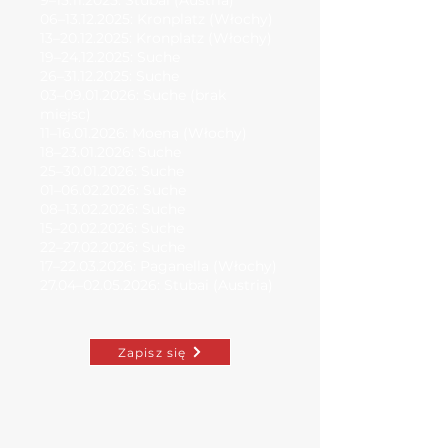
9–15.11.2025: Stubai (Austria)
06–13.12.2025: Kronplatz (Włochy)
13–20.12.2025: Kronplatz (Włochy)
19–24.12.2025: Suche
26–31.12.2025: Suche
03–09.01.2026: Suche (brak
miejsc)
11–16.01.2026: Moena (Włochy)
18–23.01.2026: Suche
25–30.01.2026: Suche
01–06.02.2026: Suche
08–13.02.2026: Suche
15–20.02.2026: Suche
22–27.02.2026: Suche
17–22.03.2026: Paganella (Włochy)
27.04–02.05.2026: Stubai (Austria)
Zapisz się